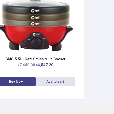
GMC-5.5L - Gazi Smiss Multi Cooker
৳7,440.00
৳6,547.20
Buy Now
Add to cart