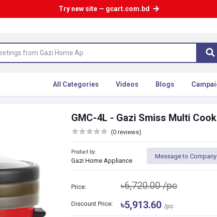
Try new site — gcart.com.bd
All Categories
Videos
Blogs
Campai
GMC-4L - Gazi Smiss Multi Cook
(0 reviews)
Product by:
Message to Company
Gazi Home Appliance
৳6,720.00
/pc
Price:
৳5,913.60
Discount Price:
/pc