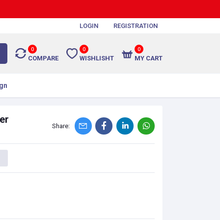
LOGIN
REGISTRATION
0
0
0
COMPARE
WISHLISHT
MY CART
gn
er
Share: