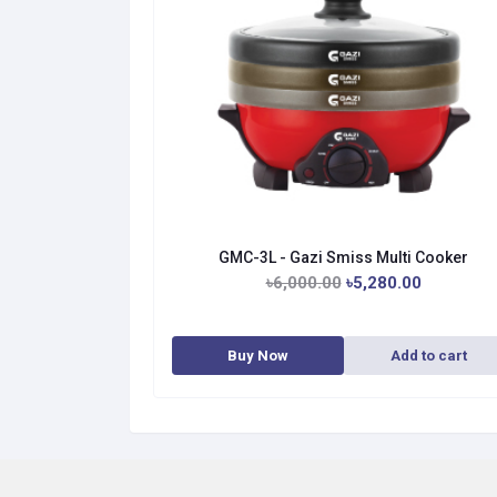
GMC-3L - Gazi Smiss Multi Cooker
৳6,000.00
৳5,280.00
Buy Now
Add to cart