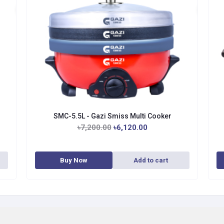
SMC-5.5L - Gazi Smiss Multi Cooker
৳7,200.00
৳6,120.00
Buy Now
Add to cart