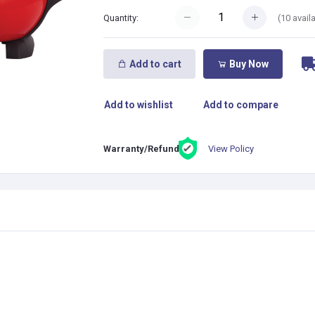
(
10
avail
Quantity:
Add to cart
Buy Now
Add to wishlist
Add to compare
View Policy
Warranty/Refund: