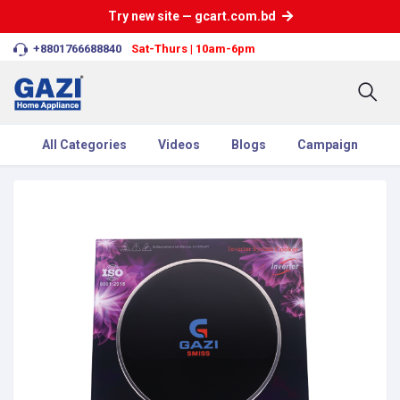
Try new site — gcart.com.bd
+8801766688840
Sat-Thurs | 10am-6pm
All Categories
Videos
Blogs
Campaign