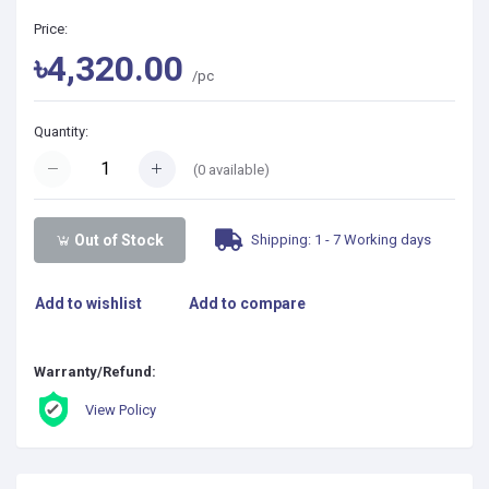
Price:
৳4,320.00
/pc
Quantity:
(
0
available)
Shipping: 1 - 7 Working days
Out of Stock
Add to wishlist
Add to compare
Warranty/Refund:
View Policy